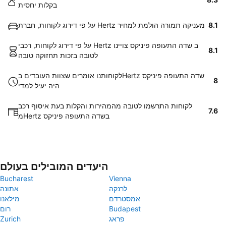
בקלות יחסית
8.1
על פי דירוג לקוחות, חברת Hertz מעניקה תמורה הולמת למחיר
על פי דירוג לקוחות, רכבי Hertz ב שדה התעופה פיניקס צויינו
8.1
לטובה בזכות תחזוקה טובה
לקוחותנו אומרים שצוות העובדים בHertz שדה התעופה פיניקס
8
היה יעיל למדי
לקוחות התרשמו לטובה מהמהירות והקלות בעת איסוף רכב
7.6
מHertz בשדה התעופה פיניקס
היעדים המובילים בעולם
Bucharest
Vienna
לרנקה
אתונה
אמסטרדם
מילאנו
Budapest
רום
פראג
Zurich