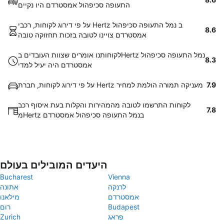
התעופה סכיפהול אמסטרדם היו נקיים
על פי דירוג לקוחות, רכבי Hertz ב נמל התעופה סכיפהול
8.6
אמסטרדם צויינו לטובה בזכות תחזוקה טובה
לקוחותנו אומרים שצוות העובדים בHertz נמל התעופה סכיפהול
8.3
אמסטרדם היה יעיל למדי
7.9
על פי דירוג לקוחות, חברת Hertz מעניקה תמורה הולמת למחיר
לקוחות התרשמו לטובה מהמהירות והקלות בעת איסוף רכב
7.8
מHertz בנמל התעופה סכיפהול אמסטרדם
היעדים המובילים בעולם
Bucharest
Vienna
לרנקה
אתונה
אמסטרדם
מילאנו
Budapest
רום
פראג
Zurich