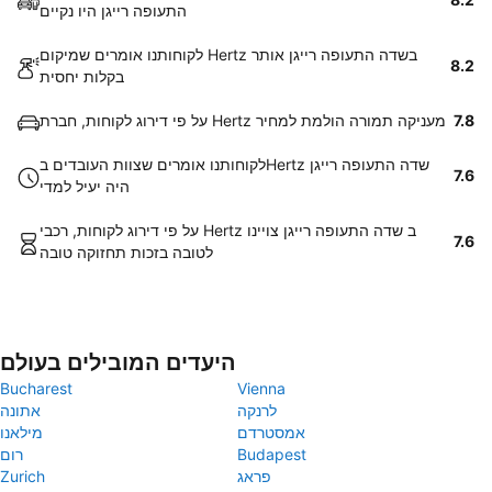
התעופה רייגן היו נקיים
לקוחותנו אומרים שמיקום Hertz בשדה התעופה רייגן אותר
8.2
בקלות יחסית
7.8
על פי דירוג לקוחות, חברת Hertz מעניקה תמורה הולמת למחיר
לקוחותנו אומרים שצוות העובדים בHertz שדה התעופה רייגן
7.6
היה יעיל למדי
על פי דירוג לקוחות, רכבי Hertz ב שדה התעופה רייגן צויינו
7.6
לטובה בזכות תחזוקה טובה
היעדים המובילים בעולם
Bucharest
Vienna
לרנקה
אתונה
אמסטרדם
מילאנו
Budapest
רום
פראג
Zurich