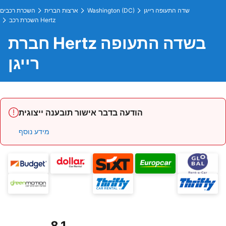
שדה התעופה רייגן
Washington (DC)
ארצות הברית
השכרת רכבים
השכרת רכב Hertz
חברת Hertz בשדה התעופה
רייגן
הודעה בדבר אישור תובענה ייצוגית
מידע נוסף
8.1