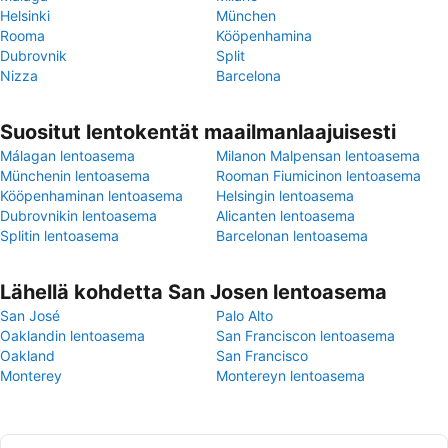
Helsinki
München
Rooma
Kööpenhamina
Dubrovnik
Split
Nizza
Barcelona
Suositut lentokentät maailmanlaajuisesti
Málagan lentoasema
Milanon Malpensan lentoasema
Münchenin lentoasema
Rooman Fiumicinon lentoasema
Kööpenhaminan lentoasema
Helsingin lentoasema
Dubrovnikin lentoasema
Alicanten lentoasema
Splitin lentoasema
Barcelonan lentoasema
Lähellä kohdetta San Josen lentoasema
San José
Palo Alto
Oaklandin lentoasema
San Franciscon lentoasema
Oakland
San Francisco
Monterey
Montereyn lentoasema