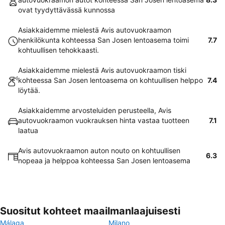
ovat tyydyttävässä kunnossa
Asiakkaidemme mielestä Avis autovuokraamon
henkilökunta kohteessa San Josen lentoasema toimi
7.7
kohtuullisen tehokkaasti.
Asiakkaidemme mielestä Avis autovuokraamon tiski
kohteessa San Josen lentoasema on kohtuullisen helppo
7.4
löytää.
Asiakkaidemme arvosteluiden perusteella, Avis
autovuokraamon vuokrauksen hinta vastaa tuotteen
7.1
laatua
Avis autovuokraamon auton nouto on kohtuullisen
6.3
nopeaa ja helppoa kohteessa San Josen lentoasema
Suositut kohteet maailmanlaajuisesti
Málaga
Milano