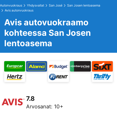
Autonvuokraus
Yhdysvallat
San José
San Josen lentoasema
Avis autonvuokraus
Avis autovuokraamo
kohteessa San Josen
lentoasema
7.8
Arvosanat
:
10+