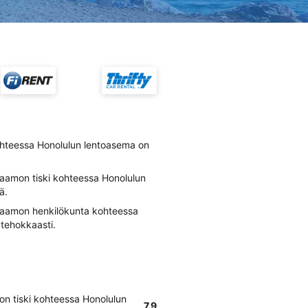
hteessa Honolulun lentoasema on
aamon tiski kohteessa Honolulun
ä.
raamon henkilökunta kohteessa
 tehokkaasti.
n tiski kohteessa Honolulun
7.9