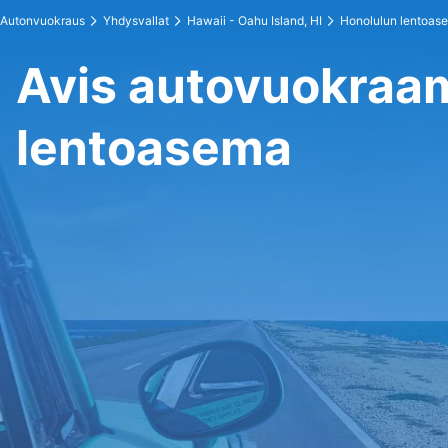
Autonvuokraus
Yhdysvallat
Hawaii - Oahu Island, HI
Honolulun lentoas
Avis autovuokraa
lentoasema