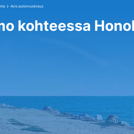
ema
Avis autonvuokraus
mo kohteessa Hono