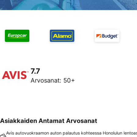
7.7
Arvosanat
:
50+
Asiakkaiden Antamat Arvosanat
Avis autovuokraamon auton palautus kohteessa Honolulun lento