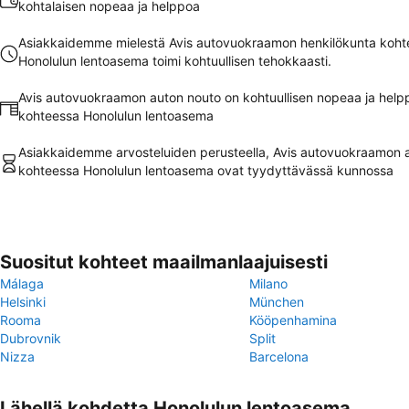
kohtalaisen nopeaa ja helppoa
Asiakkaidemme mielestä Avis autovuokraamon henkilökunta koht
Honolulun lentoasema toimi kohtuullisen tehokkaasti.
Avis autovuokraamon auton nouto on kohtuullisen nopeaa ja help
kohteessa Honolulun lentoasema
Asiakkaidemme arvosteluiden perusteella, Avis autovuokraamon 
kohteessa Honolulun lentoasema ovat tyydyttävässä kunnossa
Suositut kohteet maailmanlaajuisesti
Málaga
Milano
Helsinki
München
Rooma
Kööpenhamina
Dubrovnik
Split
Nizza
Barcelona
Lähellä kohdetta Honolulun lentoasema