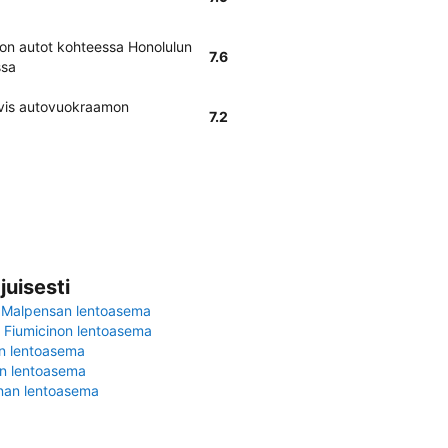
on autot kohteessa Honolulun
7.6
ssa
Avis autovuokraamon
7.2
juisesti
 Malpensan lentoasema
Fiumicinon lentoasema
in lentoasema
en lentoasema
nan lentoasema