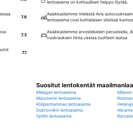
lentoasema on kohtuullisen helppo löytää.
eessa
Asiakkaidemme mielestä Avis autovuokraam
7.6
lentoasema ovat kohtalaisen siistissä kunno
poa
Asiakkaidemme arvosteluiden perusteella, 
7.3
vuokrauksen hinta vastaa tuotteen laatua
autot
7.1
Suositut lentokentät maailmanlaa
Málagan lentoasema
Milanon
Münchenin lentoasema
Rooman 
Kööpenhaminan lentoasema
Helsing
Dubrovnikin lentoasema
Alicant
Splitin lentoasema
Barcelo