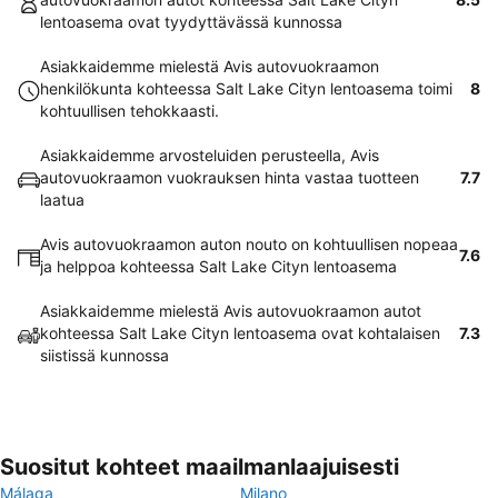
lentoasema ovat tyydyttävässä kunnossa
Asiakkaidemme mielestä Avis autovuokraamon
henkilökunta kohteessa Salt Lake Cityn lentoasema toimi
8
kohtuullisen tehokkaasti.
Asiakkaidemme arvosteluiden perusteella, Avis
autovuokraamon vuokrauksen hinta vastaa tuotteen
7.7
laatua
Avis autovuokraamon auton nouto on kohtuullisen nopeaa
7.6
ja helppoa kohteessa Salt Lake Cityn lentoasema
Asiakkaidemme mielestä Avis autovuokraamon autot
kohteessa Salt Lake Cityn lentoasema ovat kohtalaisen
7.3
siistissä kunnossa
Suositut kohteet maailmanlaajuisesti
Málaga
Milano