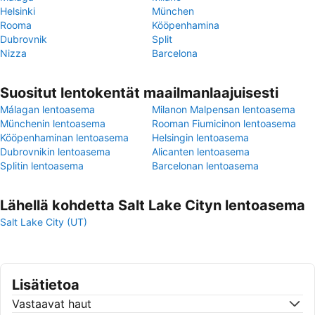
Helsinki
München
Rooma
Kööpenhamina
Dubrovnik
Split
Nizza
Barcelona
Suositut lentokentät maailmanlaajuisesti
Málagan lentoasema
Milanon Malpensan lentoasema
Münchenin lentoasema
Rooman Fiumicinon lentoasema
Kööpenhaminan lentoasema
Helsingin lentoasema
Dubrovnikin lentoasema
Alicanten lentoasema
Splitin lentoasema
Barcelonan lentoasema
Lähellä kohdetta Salt Lake Cityn lentoasema
Salt Lake City (UT)
Lisätietoa
Vastaavat haut