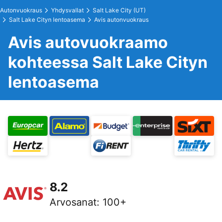
Autonvuokraus
Yhdysvallat
Salt Lake City (UT)
Salt Lake Cityn lentoasema
Avis autonvuokraus
Avis autovuokraamo
kohteessa Salt Lake Cityn
lentoasema
8.2
Arvosanat
:
100+