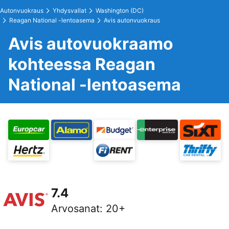
Autonvuokraus
Yhdysvallat
Washington (DC)
Reagan National -lentoasema
Avis autonvuokraus
Avis autovuokraamo
kohteessa Reagan
National -lentoasema
7.4
Arvosanat
:
20+