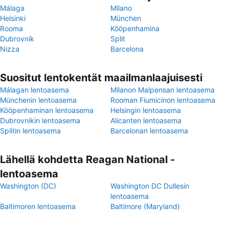
Málaga
Milano
Helsinki
München
Rooma
Kööpenhamina
Dubrovnik
Split
Nizza
Barcelona
Suositut lentokentät maailmanlaajuisesti
Málagan lentoasema
Milanon Malpensan lentoasema
Münchenin lentoasema
Rooman Fiumicinon lentoasema
Kööpenhaminan lentoasema
Helsingin lentoasema
Dubrovnikin lentoasema
Alicanten lentoasema
Splitin lentoasema
Barcelonan lentoasema
Lähellä kohdetta Reagan National -
lentoasema
Washington (DC)
Washington DC Dullesin
lentoasema
Baltimoren lentoasema
Baltimore (Maryland)