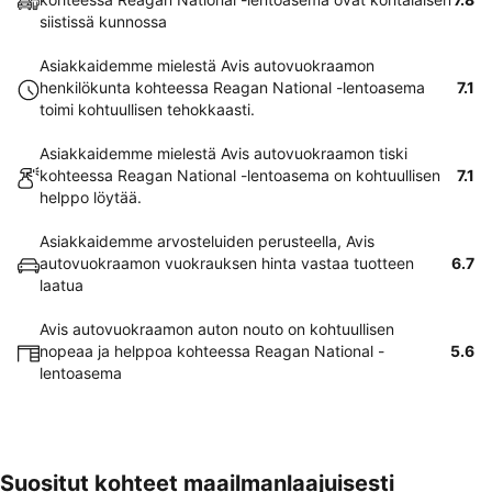
siistissä kunnossa
Asiakkaidemme mielestä Avis autovuokraamon
henkilökunta kohteessa Reagan National -lentoasema
7.1
toimi kohtuullisen tehokkaasti.
Asiakkaidemme mielestä Avis autovuokraamon tiski
kohteessa Reagan National -lentoasema on kohtuullisen
7.1
helppo löytää.
Asiakkaidemme arvosteluiden perusteella, Avis
autovuokraamon vuokrauksen hinta vastaa tuotteen
6.7
laatua
Avis autovuokraamon auton nouto on kohtuullisen
nopeaa ja helppoa kohteessa Reagan National -
5.6
lentoasema
Suositut kohteet maailmanlaajuisesti