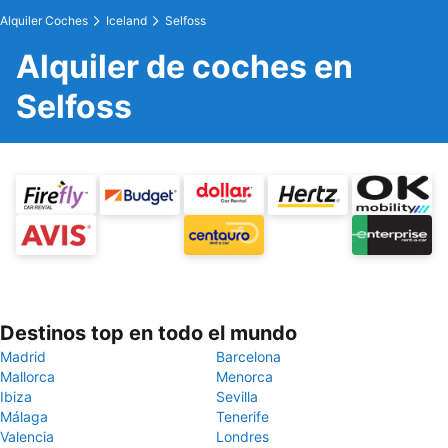
Alquiler Coches
Iceland
Selfoss
Alquiler de coches en
Selfoss
Destinos top en todo el mundo
Madrid
Barcelona
Mallorca
Menorca
Ibiza
Sevilla
Málaga
Tenerife
Valencia
Londres