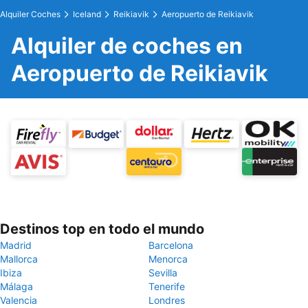
Alquiler Coches
Iceland
Reikiavik
Aeropuerto de Reikiavik
Alquiler de coches en
Aeropuerto de Reikiavik
Destinos top en todo el mundo
Madrid
Barcelona
Mallorca
Menorca
Ibiza
Sevilla
Málaga
Tenerife
Valencia
Londres