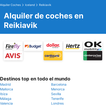
Alquiler Coches
Iceland
Reikiavik
Alquiler de coches en
Reikiavik
Destinos top en todo el mundo
Madrid
Barcelona
Mallorca
Menorca
Ibiza
Sevilla
Málaga
Tenerife
Valencia
Londres