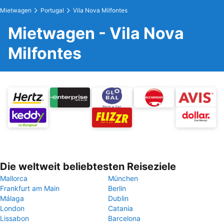
Mietwagen
Portugal
Vila Nova Milfontes
Mietwagen - Vila Nova
Milfontes
Die weltweit beliebtesten Reiseziele
Mallorca
München
Frankfurt am Main
Berlin
Málaga
Dublin
London
Catania
Lissabon
Barcelona