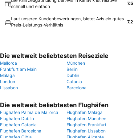
Die Fahrzeugabholung bei Avis in Keflavík ist relative
7.5
schnell und einfach
Laut unseren Kundenbewertungen, bietet Avis ein gutes
7.2
Preis-Leistungs-Verhältnis
Die weltweit beliebtesten Reiseziele
Mallorca
München
Frankfurt am Main
Berlin
Málaga
Dublin
London
Catania
Lissabon
Barcelona
Die weltweit beliebtesten Flughäfen
Flughafen Palma de Mallorca
Flughafen Málaga
Flughafen Dublin
Flughafen München
Flughafen Catania
Flughafen Frankfurt
Flughafen Barcelona
Flughafen Lissabon
Flughafen Olbia
Flughafen Alicante