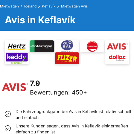
Mietwagen
Iceland
Keflavík
Mietwagen Avis
Avis in Keflavík
7.9
Bewertungen
:
450+
Die Fahrzeugrückgabe bei Avis in Keflavík ist relativ schnell
und einfach
Unsere Kunden sagen, dass Avis in Keflavík einigermaßen
einfach zu finden ist