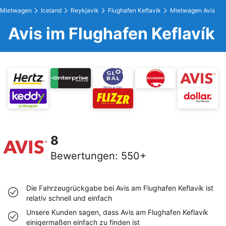
Mietwagen
Iceland
Reykjavík
Flughafen Keflavík
Mietwagen Avis
Avis im Flughafen Keflavík
8
Bewertungen
:
550+
Die Fahrzeugrückgabe bei Avis am Flughafen Keflavík ist
relativ schnell und einfach
Unsere Kunden sagen, dass Avis am Flughafen Keflavík
einigermaßen einfach zu finden ist