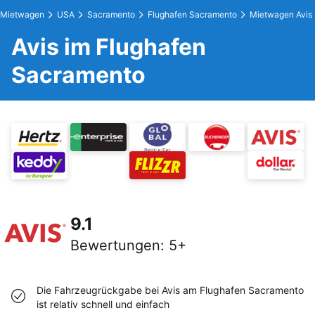
Mietwagen
USA
Sacramento
Flughafen Sacramento
Mietwagen Avis
Avis im Flughafen
Sacramento
9.1
Bewertungen
:
5+
Die Fahrzeugrückgabe bei Avis am Flughafen Sacramento
ist relativ schnell und einfach