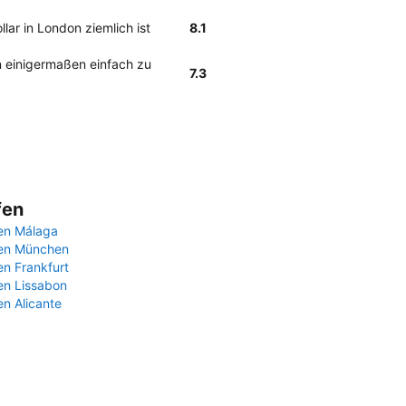
ar in London ziemlich ist
8.1
n einigermaßen einfach zu
7.3
fen
en Málaga
fen München
en Frankfurt
en Lissabon
en Alicante