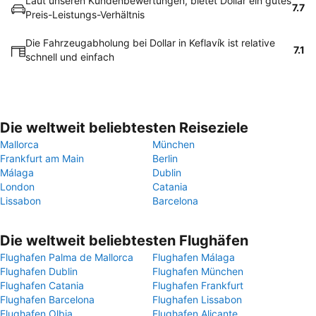
Laut unseren Kundenbewertungen, bietet Dollar ein gutes
7.7
Preis-Leistungs-Verhältnis
Die Fahrzeugabholung bei Dollar in Keflavík ist relative
7.1
schnell und einfach
Die weltweit beliebtesten Reiseziele
Mallorca
München
Frankfurt am Main
Berlin
Málaga
Dublin
London
Catania
Lissabon
Barcelona
Die weltweit beliebtesten Flughäfen
Flughafen Palma de Mallorca
Flughafen Málaga
Flughafen Dublin
Flughafen München
Flughafen Catania
Flughafen Frankfurt
Flughafen Barcelona
Flughafen Lissabon
Flughafen Olbia
Flughafen Alicante