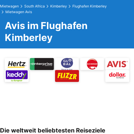
Mietwagen
South Africa
Kimberley
Flughafen Kimberley
Mietwagen Avis
Avis im Flughafen
Kimberley
Die weltweit beliebtesten Reiseziele