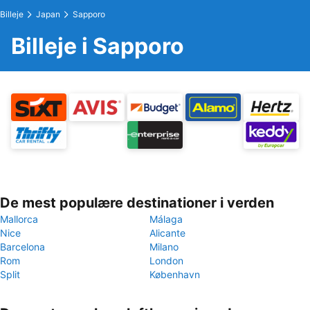
Billeje
Japan
Sapporo
Billeje i Sapporo
De mest populære destinationer i verden
Mallorca
Málaga
Nice
Alicante
Barcelona
Milano
Rom
London
Split
København