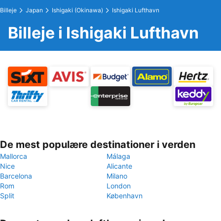
Billeje
Japan
Ishigaki (Okinawa)
Ishigaki Lufthavn
Billeje i Ishigaki Lufthavn
De mest populære destinationer i verden
Mallorca
Málaga
Nice
Alicante
Barcelona
Milano
Rom
London
Split
København