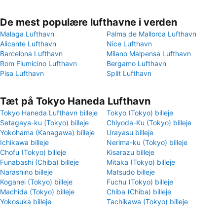
De mest populære lufthavne i verden
Malaga Lufthavn
Palma de Mallorca Lufthavn
Alicante Lufthavn
Nice Lufthavn
Barcelona Lufthavn
Milano Malpensa Lufthavn
Rom Fiumicino Lufthavn
Bergamo Lufthavn
Pisa Lufthavn
Split Lufthavn
Tæt på Tokyo Haneda Lufthavn
Tokyo Haneda Lufthavn billeje
Tokyo (Tokyo) billeje
Setagaya-ku (Tokyo) billeje
Chiyoda-Ku (Tokyo) billeje
Yokohama (Kanagawa) billeje
Urayasu billeje
Ichikawa billeje
Nerima-ku (Tokyo) billeje
Chofu (Tokyo) billeje
Kisarazu billeje
Funabashi (Chiba) billeje
Mitaka (Tokyo) billeje
Narashino billeje
Matsudo billeje
Koganei (Tokyo) billeje
Fuchu (Tokyo) billeje
Machida (Tokyo) billeje
Chiba (Chiba) billeje
Yokosuka billeje
Tachikawa (Tokyo) billeje