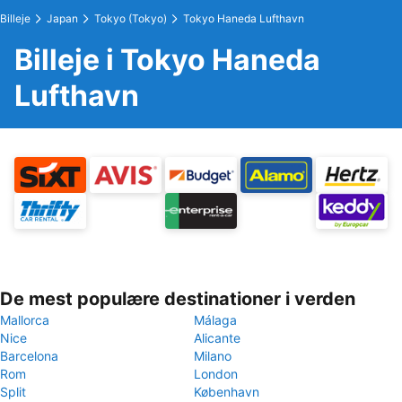
Billeje
Japan
Tokyo (Tokyo)
Tokyo Haneda Lufthavn
Billeje i Tokyo Haneda
Lufthavn
De mest populære destinationer i verden
Mallorca
Málaga
Nice
Alicante
Barcelona
Milano
Rom
London
Split
København