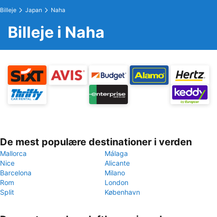
Billeje
Japan
Naha
Billeje i Naha
De mest populære destinationer i verden
Mallorca
Málaga
Nice
Alicante
Barcelona
Milano
Rom
London
Split
København