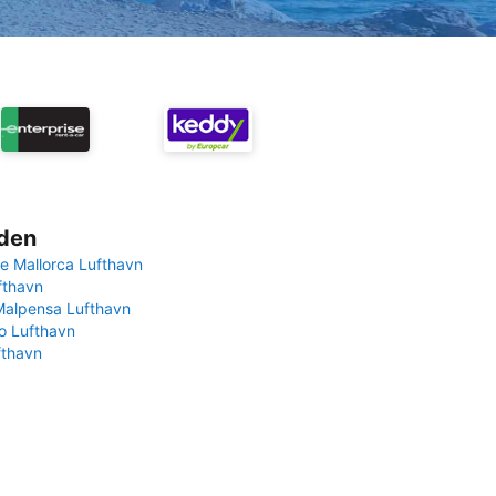
rden
e Mallorca Lufthavn
fthavn
Malpensa Lufthavn
 Lufthavn
fthavn