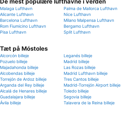
De mest populære lufthavne i verden
Malaga Lufthavn
Palma de Mallorca Lufthavn
Alicante Lufthavn
Nice Lufthavn
Barcelona Lufthavn
Milano Malpensa Lufthavn
Rom Fiumicino Lufthavn
Bergamo Lufthavn
Pisa Lufthavn
Split Lufthavn
Tæt på Móstoles
Alcorcón billeje
Leganés billeje
Pozuelo billeje
Madrid billeje
Majadahonda billeje
Las Rozas billeje
Alcobendas billeje
Madrid Lufthavn billeje
Torrejón de Ardoz billeje
Tres Cantos billeje
Arganda del Rey billeje
Madrid-Torrejón Airport billeje
Alcalá de Henares billeje
Toledo billeje
Guadalajara billeje
Segovia billeje
Ávila‎ billeje
Talavera de la Reina billeje