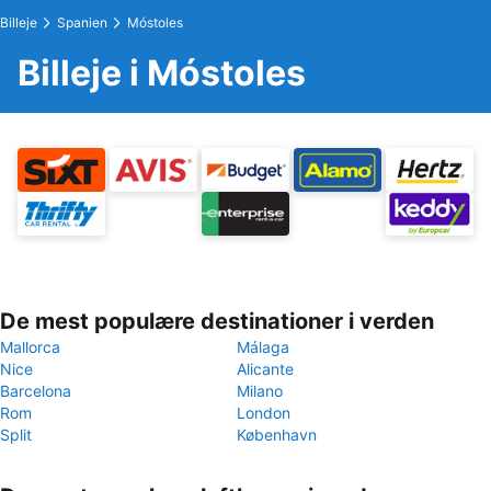
Billeje
Spanien
Móstoles
Billeje i Móstoles
De mest populære destinationer i verden
Mallorca
Málaga
Nice
Alicante
Barcelona
Milano
Rom
London
Split
København