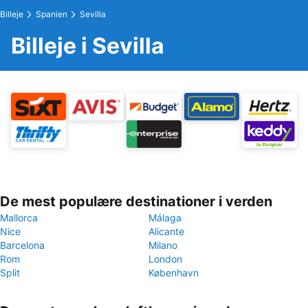
Billeje
Spanien
Sevilla
Billeje i Sevilla
De mest populære destinationer i verden
Mallorca
Málaga
Nice
Alicante
Barcelona
Milano
Rom
London
Split
København