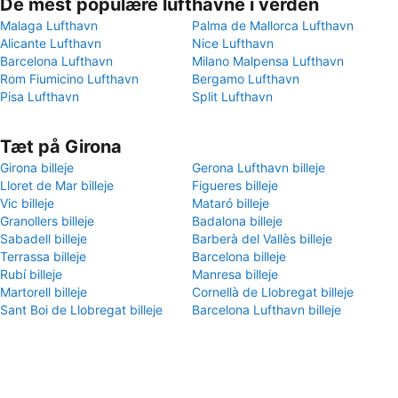
De mest populære lufthavne i verden
Malaga Lufthavn
Palma de Mallorca Lufthavn
Alicante Lufthavn
Nice Lufthavn
Barcelona Lufthavn
Milano Malpensa Lufthavn
Rom Fiumicino Lufthavn
Bergamo Lufthavn
Pisa Lufthavn
Split Lufthavn
Tæt på Girona
Girona billeje
Gerona Lufthavn billeje
Lloret de Mar billeje
Figueres billeje
Vic billeje
Mataró billeje
Granollers billeje
Badalona billeje
Sabadell billeje
Barberà del Vallès billeje
Terrassa billeje
Barcelona billeje
Rubí billeje
Manresa billeje
Martorell billeje
Cornellà de Llobregat billeje
Sant Boi de Llobregat billeje
Barcelona Lufthavn billeje