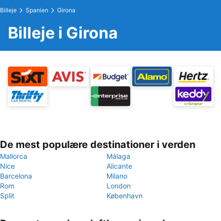
Billeje
Spanien
Girona
Billeje i Girona
De mest populære destinationer i verden
Mallorca
Málaga
Nice
Alicante
Barcelona
Milano
Rom
London
Split
København