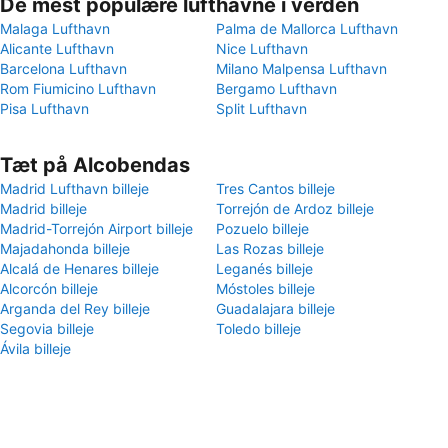
De mest populære lufthavne i verden
Malaga Lufthavn
Palma de Mallorca Lufthavn
Alicante Lufthavn
Nice Lufthavn
Barcelona Lufthavn
Milano Malpensa Lufthavn
Rom Fiumicino Lufthavn
Bergamo Lufthavn
Pisa Lufthavn
Split Lufthavn
Tæt på Alcobendas
Madrid Lufthavn billeje
Tres Cantos billeje
Madrid billeje
Torrejón de Ardoz billeje
Madrid-Torrejón Airport billeje
Pozuelo billeje
Majadahonda billeje
Las Rozas billeje
Alcalá de Henares billeje
Leganés billeje
Alcorcón billeje
Móstoles billeje
Arganda del Rey billeje
Guadalajara billeje
Segovia billeje
Toledo billeje
Ávila‎ billeje