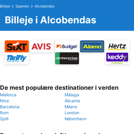
Billeje
Spanien
Alcobendas
Billeje i Alcobendas
De mest populære destinationer i verden
Mallorca
Málaga
Nice
Alicante
Barcelona
Milano
Rom
London
Split
København