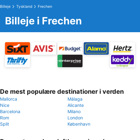
Billeje
Tyskland
Frechen
Billeje i Frechen
De mest populære destinationer i verden
Mallorca
Málaga
Nice
Alicante
Barcelona
Milano
Rom
London
Split
København