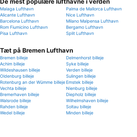
De mest populære lufthavne i verden
Malaga Lufthavn
Palma de Mallorca Lufthavn
Alicante Lufthavn
Nice Lufthavn
Barcelona Lufthavn
Milano Malpensa Lufthavn
Rom Fiumicino Lufthavn
Bergamo Lufthavn
Pisa Lufthavn
Split Lufthavn
Tæt på Bremen Lufthavn
Bremen billeje
Delmenhorst billeje
Achim billeje
Syke billeje
Wildeshausen billeje
Verden billeje
Oldenburg billeje
Sulingen billeje
Rotenburg an der Wümme billeje
Emstek billeje
Vechta billeje
Nienburg billeje
Bremerhaven billeje
Diepholz billeje
Walsrode billeje
Wilhelmshaven billeje
Rahden billeje
Soltau billeje
Wedel billeje
Minden billeje