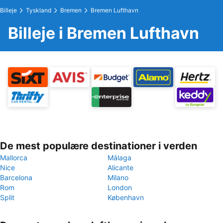
Billeje
Tyskland
Bremen
Bremen Lufthavn
Billeje i Bremen Lufthavn
De mest populære destinationer i verden
Mallorca
Málaga
Nice
Alicante
Barcelona
Milano
Rom
London
Split
København