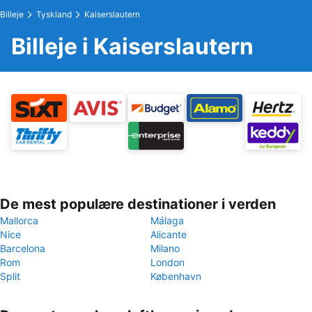
Billeje
Tyskland
Kaiserslautern
Billeje i Kaiserslautern
De mest populære destinationer i verden
Mallorca
Málaga
Nice
Alicante
Barcelona
Milano
Rom
London
Split
København