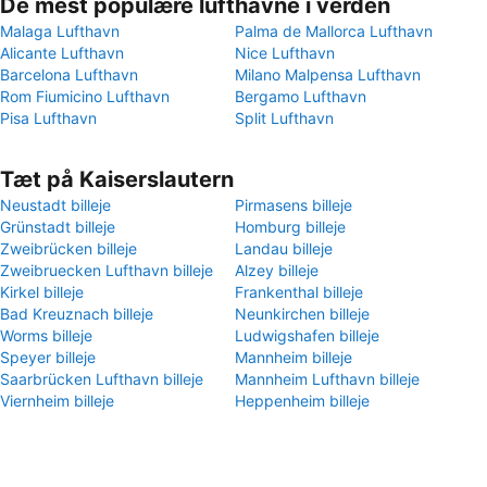
De mest populære lufthavne i verden
Malaga Lufthavn
Palma de Mallorca Lufthavn
Alicante Lufthavn
Nice Lufthavn
Barcelona Lufthavn
Milano Malpensa Lufthavn
Rom Fiumicino Lufthavn
Bergamo Lufthavn
Pisa Lufthavn
Split Lufthavn
Tæt på Kaiserslautern
Neustadt billeje
Pirmasens billeje
Grünstadt billeje
Homburg billeje
Zweibrücken billeje
Landau billeje
Zweibruecken Lufthavn billeje
Alzey billeje
Kirkel billeje
Frankenthal billeje
Bad Kreuznach billeje
Neunkirchen billeje
Worms billeje
Ludwigshafen billeje
Speyer billeje
Mannheim billeje
Saarbrücken Lufthavn billeje
Mannheim Lufthavn billeje
Viernheim billeje
Heppenheim billeje