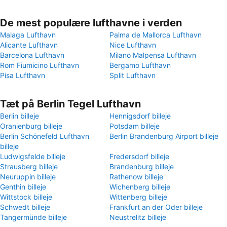
De mest populære lufthavne i verden
Malaga Lufthavn
Palma de Mallorca Lufthavn
Alicante Lufthavn
Nice Lufthavn
Barcelona Lufthavn
Milano Malpensa Lufthavn
Rom Fiumicino Lufthavn
Bergamo Lufthavn
Pisa Lufthavn
Split Lufthavn
Tæt på Berlin Tegel Lufthavn
Berlin billeje
Hennigsdorf billeje
Oranienburg billeje
Potsdam billeje
Berlin Schönefeld Lufthavn
Berlin Brandenburg Airport billeje
billeje
Ludwigsfelde billeje
Fredersdorf billeje
Strausberg billeje
Brandenburg billeje
Neuruppin billeje
Rathenow billeje
Genthin billeje
Wichenberg billeje
Wittstock billeje
Wittenberg billeje
Schwedt billeje
Frankfurt an der Oder billeje
Tangermünde billeje
Neustrelitz billeje