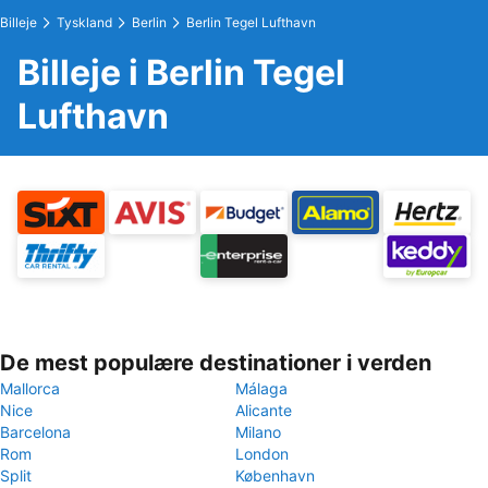
Billeje
Tyskland
Berlin
Berlin Tegel Lufthavn
Billeje i Berlin Tegel
Lufthavn
De mest populære destinationer i verden
Mallorca
Málaga
Nice
Alicante
Barcelona
Milano
Rom
London
Split
København