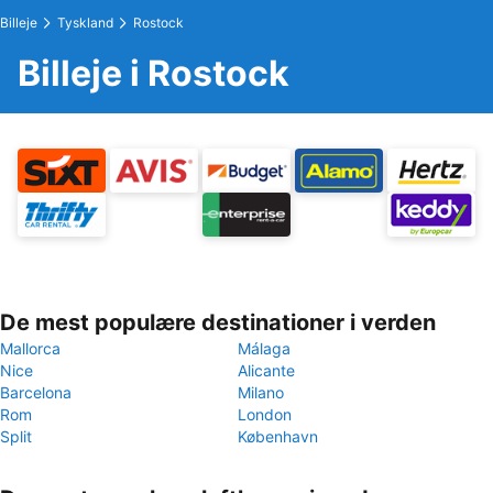
Billeje
Tyskland
Rostock
Billeje i Rostock
De mest populære destinationer i verden
Mallorca
Málaga
Nice
Alicante
Barcelona
Milano
Rom
London
Split
København