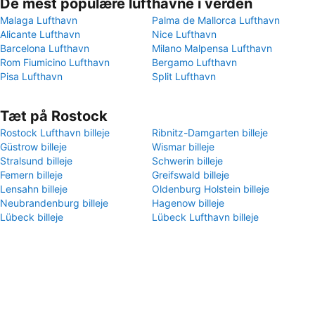
De mest populære lufthavne i verden
Malaga Lufthavn
Palma de Mallorca Lufthavn
Alicante Lufthavn
Nice Lufthavn
Barcelona Lufthavn
Milano Malpensa Lufthavn
Rom Fiumicino Lufthavn
Bergamo Lufthavn
Pisa Lufthavn
Split Lufthavn
Tæt på Rostock
Rostock Lufthavn billeje
Ribnitz-Damgarten billeje
Güstrow billeje
Wismar billeje
Stralsund billeje
Schwerin billeje
Femern billeje
Greifswald billeje
Lensahn billeje
Oldenburg Holstein billeje
Neubrandenburg billeje
Hagenow billeje
Lübeck billeje
Lübeck Lufthavn billeje