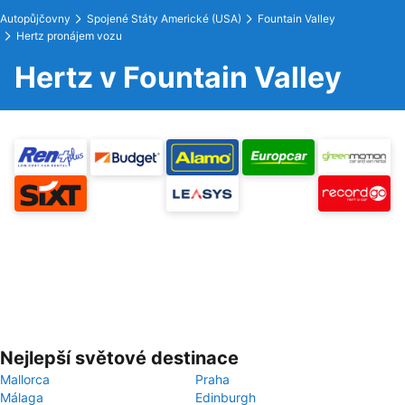
Autopůjčovny
Spojené Státy Americké (USA)
Fountain Valley
Hertz pronájem vozu
Hertz v Fountain Valley
Nejlepší světové destinace
Mallorca
Praha
Málaga
Edinburgh