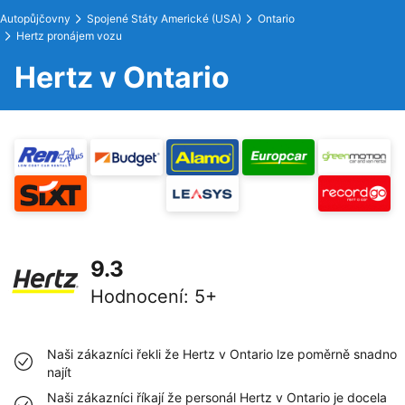
Autopůjčovny
Spojené Státy Americké (USA)
Ontario
Hertz pronájem vozu
Hertz v Ontario
9.3
Hodnocení
:
5+
Naši zákazníci řekli že Hertz v Ontario lze poměrně snadno
najít
Naši zákazníci říkají že personál Hertz v Ontario je docela