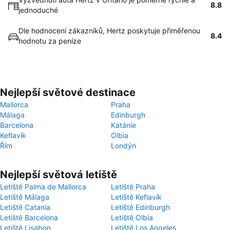
8.8
jednoduché
Dle hodnocení zákazníků, Hertz poskytuje přiměřenou
8.4
hodnotu za peníze
Nejlepší světové destinace
Mallorca
Praha
Málaga
Edinburgh
Barcelona
Katánie
Keflavík
Olbia
Řím
Londýn
Nejlepší světová letiště
Letiště Palma de Mallorca
Letiště Praha
Letiště Málaga
Letiště Keflavík
Letiště Catania
Letiště Edinburgh
Letiště Barcelona
Letiště Olbia
Letiště Lisabon
Letiště Los Angeles