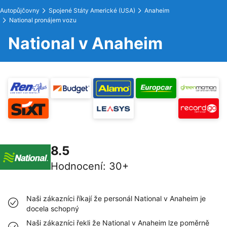
Autopůjčovny
Spojené Státy Americké (USA)
Anaheim
National pronájem vozu
National v Anaheim
8.5
Hodnocení
:
30+
Naši zákazníci říkají že personál National v Anaheim je
docela schopný
Naši zákazníci řekli že National v Anaheim lze poměrně