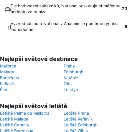
Dle hodnocení zákazníků, National poskytuje přiměřenou
7.3
hodnotu za peníze
Vyzvednutí auta National v Anaheim je poměrně rychlé a
6
jednoduché
Nejlepší světové destinace
Mallorca
Praha
Málaga
Edinburgh
Barcelona
Katánie
Keflavík
Olbia
Řím
Londýn
Nejlepší světová letiště
Letiště Palma de Mallorca
Letiště Praha
Letiště Málaga
Letiště Keflavík
Letiště Catania
Letiště Edinburgh
Letiště Barcelona
Letiště Olbia