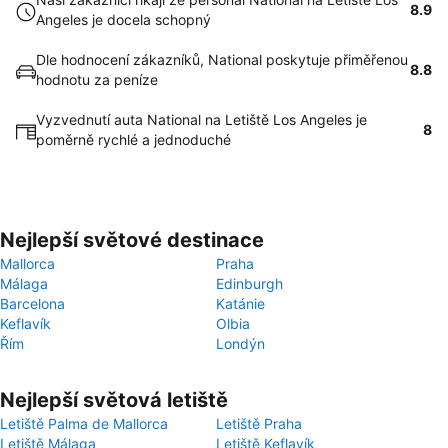
8.9
Angeles je docela schopný
Dle hodnocení zákazníků, National poskytuje přiměřenou
8.8
hodnotu za peníze
Vyzvednutí auta National na Letiště Los Angeles je
8
poměrně rychlé a jednoduché
Nejlepší světové destinace
Mallorca
Praha
Málaga
Edinburgh
Barcelona
Katánie
Keflavík
Olbia
Řím
Londýn
Nejlepší světová letiště
Letiště Palma de Mallorca
Letiště Praha
Letiště Málaga
Letiště Keflavík