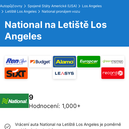
Autopůjčovny
Spojené Státy Americké (USA)
Los Angeles
Letiště Los Angeles
National pronájem vozu
National na Letiště Los
Angeles
9
Hodnocení
:
1,000+
Vrácení auta National na Letiště Los Angeles je poměrně