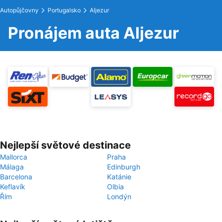
Autopůjčovny
Portugalsko
Aljezur
Pronájem auta Aljezur
Nejlepší světové destinace
Mallorca
Praha
Málaga
Edinburgh
Barcelona
Katánie
Keflavík
Olbia
Řím
Londýn