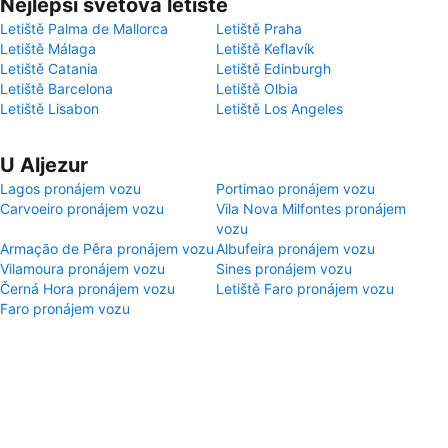
Nejlepší světová letiště
Letiště Palma de Mallorca
Letiště Praha
Letiště Málaga
Letiště Keflavík
Letiště Catania
Letiště Edinburgh
Letiště Barcelona
Letiště Olbia
Letiště Lisabon
Letiště Los Angeles
U Aljezur
Lagos pronájem vozu
Portimao pronájem vozu
Carvoeiro pronájem vozu
Vila Nova Milfontes pronájem
vozu
Armação de Pêra pronájem vozu
Albufeira pronájem vozu
Vilamoura pronájem vozu
Sines pronájem vozu
Černá Hora pronájem vozu
Letiště Faro pronájem vozu
Faro pronájem vozu