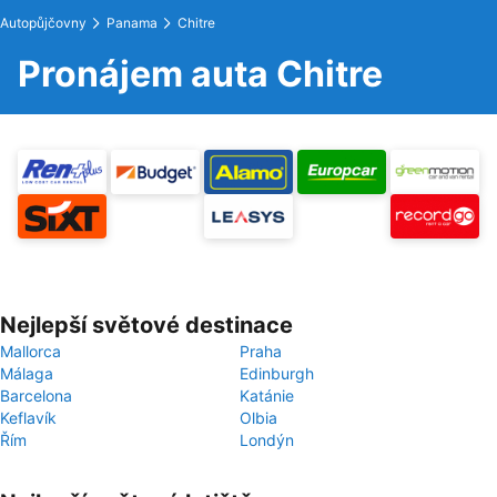
Autopůjčovny
Panama
Chitre
Pronájem auta Chitre
Nejlepší světové destinace
Mallorca
Praha
Málaga
Edinburgh
Barcelona
Katánie
Keflavík
Olbia
Řím
Londýn