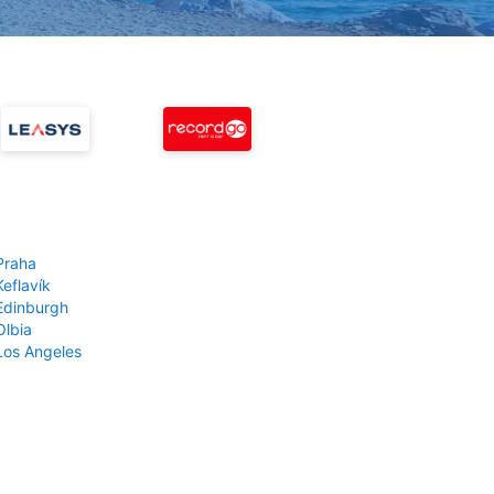
Praha
Keflavík
 Edinburgh
Olbia
 Los Angeles