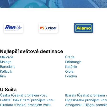
Nejlepší světové destinace
Mallorca
Praha
Málaga
Edinburgh
Barcelona
Katánie
Keflavík
Olbia
Řím
Londýn
U Suita
Ósaka (Ósaka) pronájem vozu
Ibaraki (Ósaka) pronájem 
Letiště Osaka Itami pronájem vozu
Higašiósaka pronájem voz
Hirakata (Ósaka) pronájem vozu
Amagasaki (Hjógo) pronáj