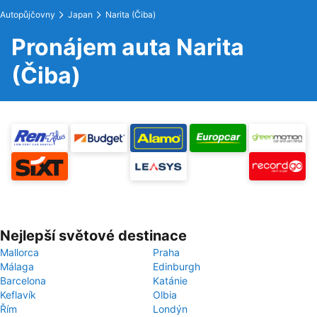
Autopůjčovny
Japan
Narita (Čiba)
Pronájem auta Narita
(Čiba)
Nejlepší světové destinace
Mallorca
Praha
Málaga
Edinburgh
Barcelona
Katánie
Keflavík
Olbia
Řím
Londýn