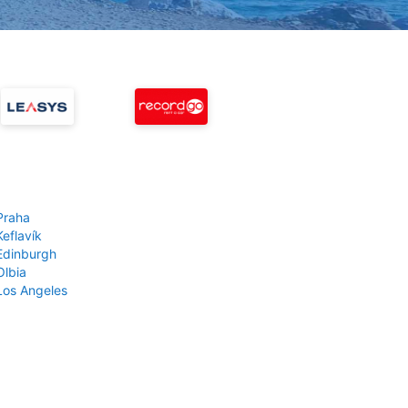
Praha
Keflavík
 Edinburgh
Olbia
 Los Angeles