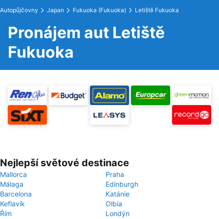
Autopůjčovny
Japan
Fukuoka (Fukuoka)
Letiště Fukuoka
Pronájem aut Letiště
Fukuoka
Nejlepší světové destinace
Mallorca
Praha
Málaga
Edinburgh
Barcelona
Katánie
Keflavík
Olbia
Řím
Londýn