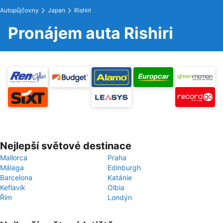
Autopůjčovny
Japan
Rishiri
Pronájem auta Rishiri
Nejlepší světové destinace
Mallorca
Praha
Málaga
Edinburgh
Barcelona
Katánie
Keflavík
Olbia
Řím
Londýn