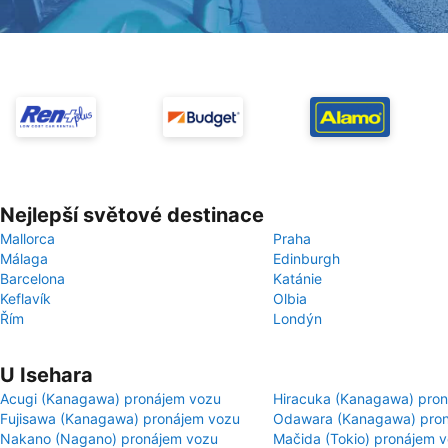
Nejlepší světové destinace
Mallorca
Praha
Málaga
Edinburgh
Barcelona
Katánie
Keflavík
Olbia
Řím
Londýn
U Isehara
Acugi (Kanagawa) pronájem vozu
Hiracuka (Kanagawa) pro
Fujisawa (Kanagawa) pronájem vozu
Odawara (Kanagawa) pro
Nakano (Nagano) pronájem vozu
Mačida (Tokio) pronájem 