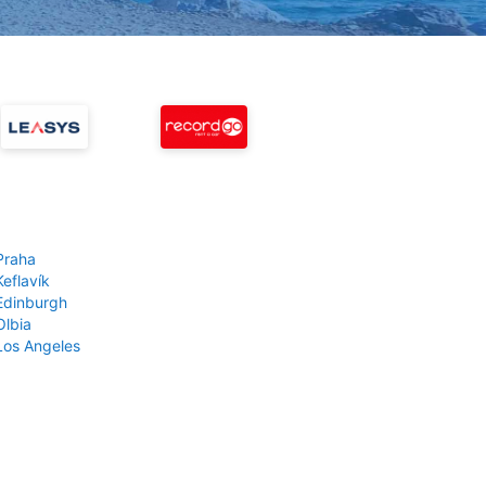
Praha
Keflavík
 Edinburgh
Olbia
 Los Angeles