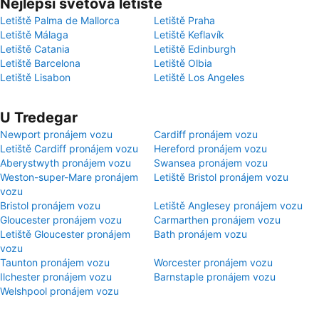
Nejlepší světová letiště
Letiště Palma de Mallorca
Letiště Praha
Letiště Málaga
Letiště Keflavík
Letiště Catania
Letiště Edinburgh
Letiště Barcelona
Letiště Olbia
Letiště Lisabon
Letiště Los Angeles
U Tredegar
Newport pronájem vozu
Cardiff pronájem vozu
Letiště Cardiff pronájem vozu
Hereford pronájem vozu
Aberystwyth pronájem vozu
Swansea pronájem vozu
Weston-super-Mare pronájem
Letiště Bristol pronájem vozu
vozu
Bristol pronájem vozu
Letiště Anglesey pronájem vozu
Gloucester pronájem vozu
Carmarthen pronájem vozu
Letiště Gloucester pronájem
Bath pronájem vozu
vozu
Taunton pronájem vozu
Worcester pronájem vozu
Ilchester pronájem vozu
Barnstaple pronájem vozu
Welshpool pronájem vozu