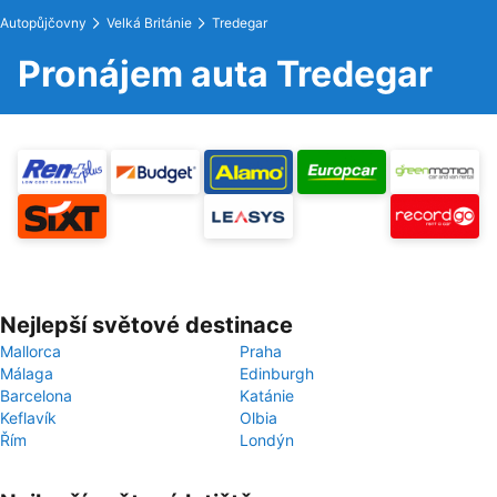
Autopůjčovny
Velká Británie
Tredegar
Pronájem auta Tredegar
Nejlepší světové destinace
Mallorca
Praha
Málaga
Edinburgh
Barcelona
Katánie
Keflavík
Olbia
Řím
Londýn