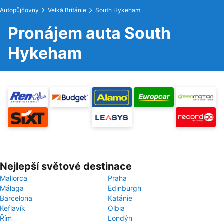
Autopůjčovny
Velká Británie
South Hykeham
Pronájem auta South
Hykeham
Nejlepší světové destinace
Mallorca
Praha
Málaga
Edinburgh
Barcelona
Katánie
Keflavík
Olbia
Řím
Londýn