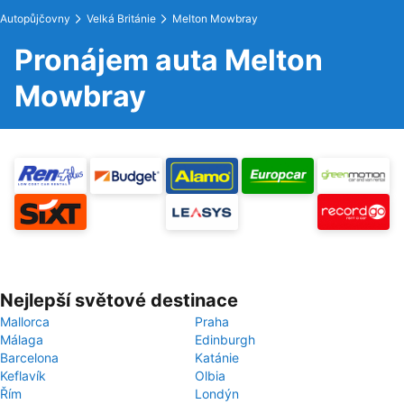
Autopůjčovny
Velká Británie
Melton Mowbray
Pronájem auta Melton
Mowbray
Nejlepší světové destinace
Mallorca
Praha
Málaga
Edinburgh
Barcelona
Katánie
Keflavík
Olbia
Řím
Londýn