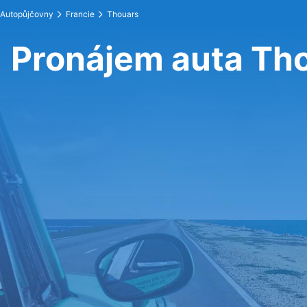
Autopůjčovny
Francie
Thouars
Pronájem auta Th