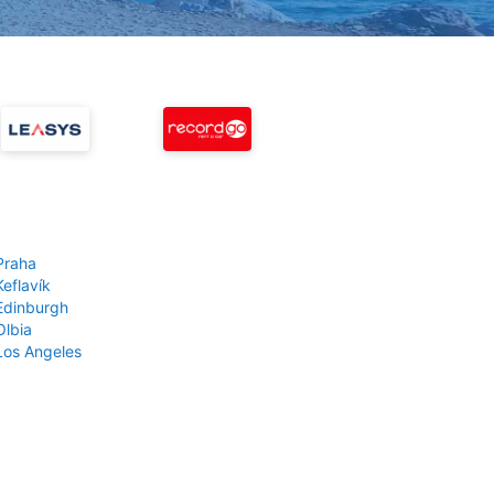
Praha
Keflavík
 Edinburgh
Olbia
 Los Angeles