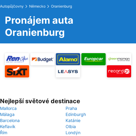
Autopůjčovny
Německo
Oranienburg
Pronájem auta
Oranienburg
Nejlepší světové destinace
Mallorca
Praha
Málaga
Edinburgh
Barcelona
Katánie
Keflavík
Olbia
Řím
Londýn