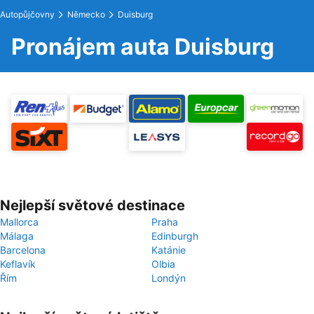
Autopůjčovny
Německo
Duisburg
Pronájem auta Duisburg
Nejlepší světové destinace
Mallorca
Praha
Málaga
Edinburgh
Barcelona
Katánie
Keflavík
Olbia
Řím
Londýn