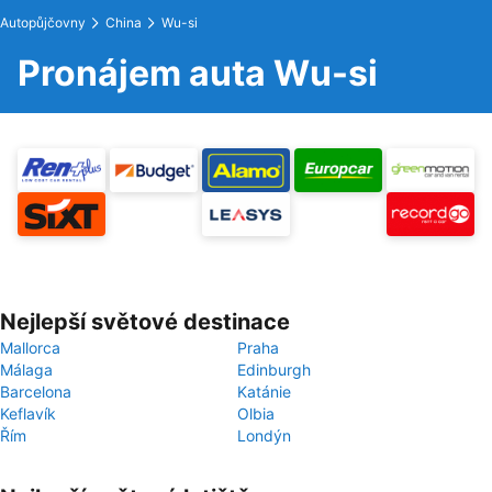
Autopůjčovny
China
Wu-si
Pronájem auta Wu-si
Nejlepší světové destinace
Mallorca
Praha
Málaga
Edinburgh
Barcelona
Katánie
Keflavík
Olbia
Řím
Londýn